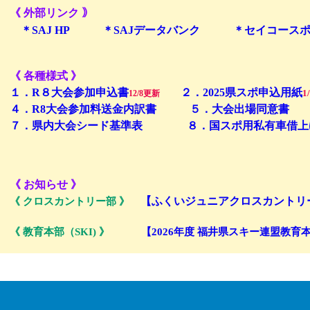
《 外部リンク ｠
＊SAJ HP
＊SAJデータバンク
＊セイコース
《 各種様式 》
１．R８大会参加申込書
２．2025県スポ申込用紙
1
12/8更新
４．R8大会参加料送金内訳書
５．大会出場同意書
７．県内大会シード基準表
８．国スポ用私有車借上
《 お知らせ 》
【ふくいジュニアクロスカントリ
《 クロスカントリー部 》
《 教育本部（SKI) 》
【2026年度 福井県スキー連盟教育