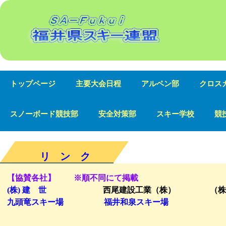
SA-Fukui 福井県スキー連盟
トップページ
主要大会日程
アルペン部
クロス
スノーボード競技部
安全対策部
スキー学校
競
リ ン ク
【協賛各社】 ※順不同にて掲載
(株) 建 世
西尾建設工業（株） （株
九頭竜スキー場
福井和泉スキー場